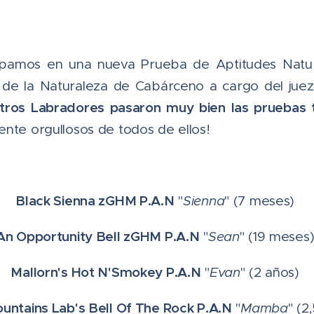
ipamos en una nueva Prueba de Aptitudes Natur
 de la Naturaleza de Cabárceno a cargo del jue
tros Labradores pasaron muy bien las pruebas 
ente orgullosos de todos de ellos!
Black Sienna zGHM P.A.N
"
Sienna
" (7 meses)
An Opportunity Bell zGHM P.A.N
"
Sean
" (19 meses
Mallorn's Hot N'Smokey P.A.N
"
Evan
" (2 años)
untains Lab's Bell Of The Rock P.A.N
"
Mamba
" (2