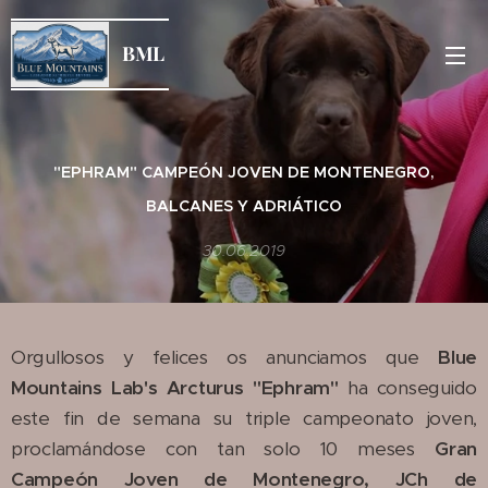
BML
"EPHRAM" CAMPEÓN JOVEN DE MONTENEGRO,
BALCANES Y ADRIÁTICO
30.06.2019
Orgullosos y felices os anunciamos que
Blue
Mountains Lab's Arcturus "Ephram"
ha conseguido
este fin de semana su triple campeonato joven,
proclamándose con tan solo 10 meses
Gran
Campeón Joven de Montenegro, JCh de